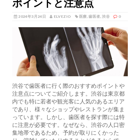
ポイントと注意点
2024年3月24日
ELVEZIO
医療
,
歯医者
,
渋谷
0
渋谷で歯医者に行く際のおすすめポイントや
注意点についてご紹介します。
渋谷は東京都
内でも特に若者や観光客に人気のあるエリア
であり、様々なショップやレストランが集ま
っています。しかし、歯医者を探す際には特
に注意が必要です。なぜなら、渋谷の人口密
集地帯であるため、予約が取りにくかった